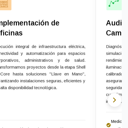
mplementación de
Audito
ficinas
Camp
ecución integral de infraestructura eléctrica,
Diagnósti
nectividad y automatización para espacios
simulación 
rporativos, administrativos y de salud.
rendimien
ansformamos proyectos desde la etapa Shell
iluminaci
Core hasta soluciones "Llave en Mano",
calibrad
rantizando instalaciones seguras, eficientes y
aseguramo
 alta disponibilidad tecnológica.
segurida
cumplimien
industriales
Medicione