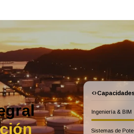
Capacidades
egral
Ingeniería & BIM
ción
Sistemas de Pote