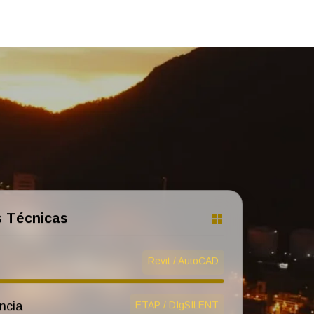
 Técnicas
Revit / AutoCAD
ETAP / DIgSILENT
ncia