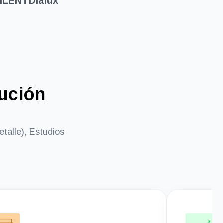
SILENT
Dialux
cución
talle), Estudios