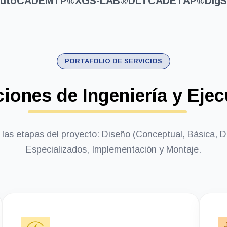
utoCAD
EMTP®
XGS-LAB®
DLTCAD
ETAP®
DIg
PORTAFOLIO DE SERVICIOS
iones de Ingeniería y Eje
las etapas del proyecto: Diseño (Conceptual, Básica, De
Especializados, Implementación y Montaje.